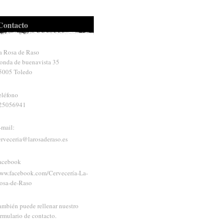
Contacto
a Rosa de Raso
onda de buenavista
35
5005
Toledo
eléfono
25056941
-mail:
erveceria@larosaderaso.es
acebook
ww.facebook.com/Cervecería-La-
osa-de-Raso
ambién puede rellenar nuestro
ormulario de contacto.